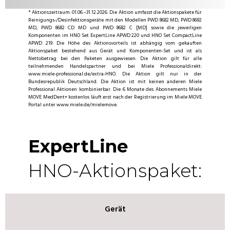
* Aktionszeitraum: 01.06.–31.12.2026. Die Aktion umfasst die Aktionspakete für
Reinigungs-/Desinfektionsgeräte mit den Modellen PWD 8682 MD, PWD 8692
MD, PWD 8682 CD MD und PWD 8682 C [MD] sowie die jeweiligen
Komponenten im HNO Set ExpertLine APWD 220 und HNO Set CompactLine
APWD 219. Die Höhe des Aktionsvorteils ist abhängig vom gekauften
Aktionspaket bestehend aus Gerät und Komponenten-Set und ist als
Nettobetrag bei den Paketen ausgewiesen. Die Aktion gilt für alle
teilnehmenden Handelspartner und bei Miele Professionaldirekt:
www.miele-professional.de/extra-HNO. Die Aktion gilt nur in der
Bundesrepublik Deutschland. Die Aktion ist mit keinen anderen Miele
Professional Aktionen kombinierbar. Die 6 Monate des Abonnements Miele
MOVE MedDent+ kostenlos läuft erst nach der Registrierung im Miele MOVE
Portal unter www.miele.de/mielemove.
ExpertLine
HNO-Aktionspaket:
Gerät