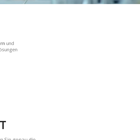
ern
und
Lösungen
T
n Sie genau die