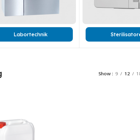
Labortechnik
Sterilisato
g
Show
9
12
1