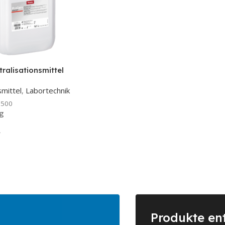
tralisationsmittel
kg,
mittel
,
Labortechnik
säurebasiert
6500
g
Produkte en