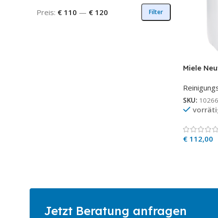
Preis:
€ 110
—
€ 120
Filter
Miele Neu
sauer 12 
Reinigungs
phosphor
SKU:
1026
vorräti
€
112,00
Jetzt Beratung anfragen