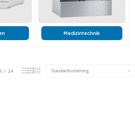
ren
Medizintechnik
8
24