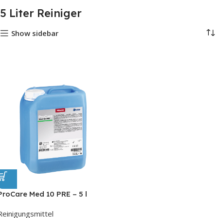
5 Liter Reiniger
Show sidebar
ProCare Med 10 PRE – 5 l
Reinigungsmittel