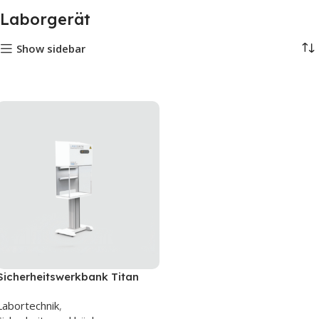
Laborgerät
Show sidebar
Sicherheitswerkbank Titan
Klasse 100
Labortechnik
,