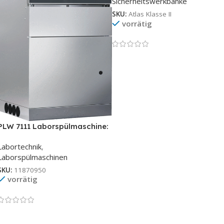
Sicherheitswerkbänke
SKU:
Atlas Klasse II
vorrätig
PLW 7111 Laborspülmaschine:
Effiziente Reinigungslösung
Labortechnik
,
Laborspülmaschinen
SKU:
11870950
vorrätig