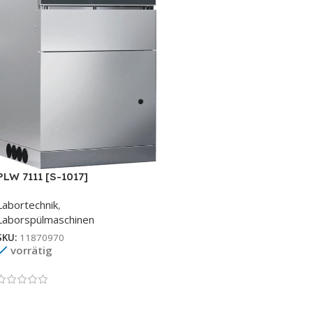
PLW 7111 [S-1017]
Labortechnik
,
Laborspülmaschinen
SKU:
11870970
vorrätig