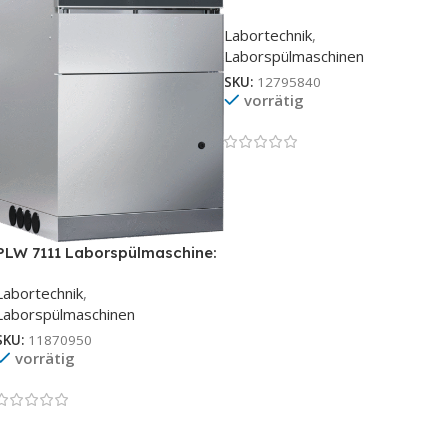
Laborspülmaschine: Effizienz
Labortechnik
,
& Hygiene Perfektion
Laborspülmaschinen
SKU:
12795840
vorrätig
PLW 7111 Laborspülmaschine:
Effiziente Reinigungslösung
Labortechnik
,
Laborspülmaschinen
SKU:
11870950
vorrätig