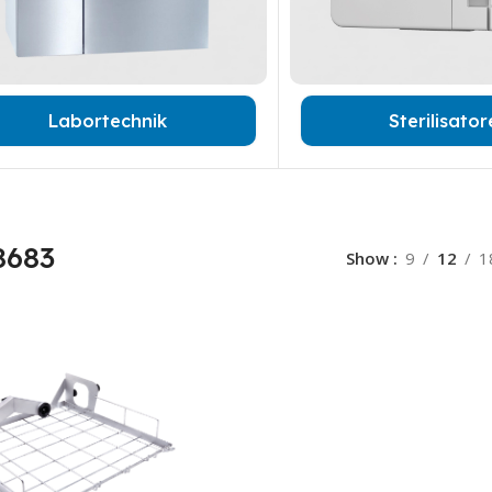
Labortechnik
Sterilisato
8683
Show
9
12
1