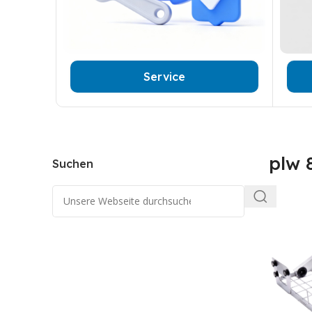
Service
plw 
Suchen