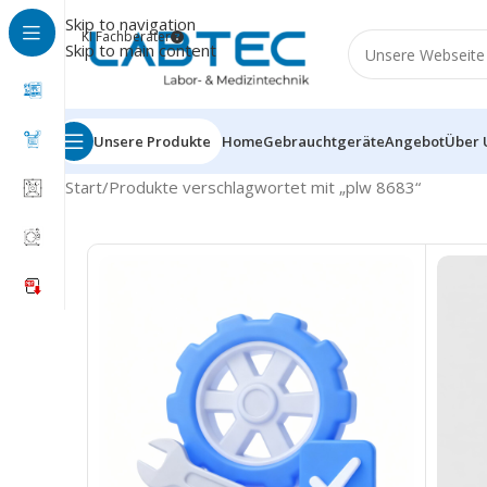
Skip to navigation
KI Fachberater
Skip to main content
Unsere Produkte
Home
Gebrauchtgeräte
Angebot
Über 
Start
Produkte verschlagwortet mit „plw 8683“