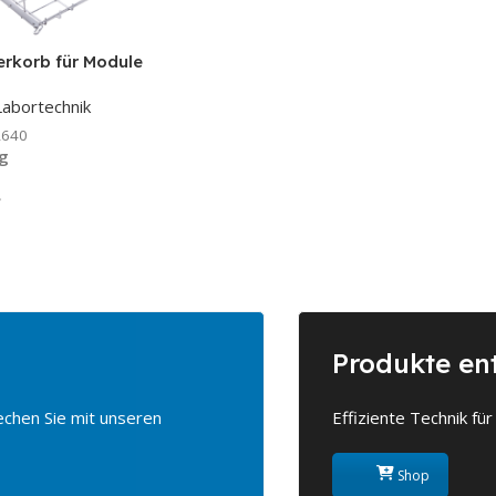
erkorb für Module
Labortechnik
2640
g
Produkte en
echen Sie mit unseren
Effiziente Technik für
Shop