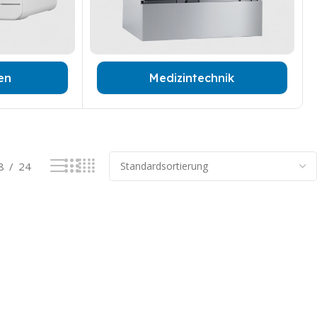
ren
Medizintechnik
8
24