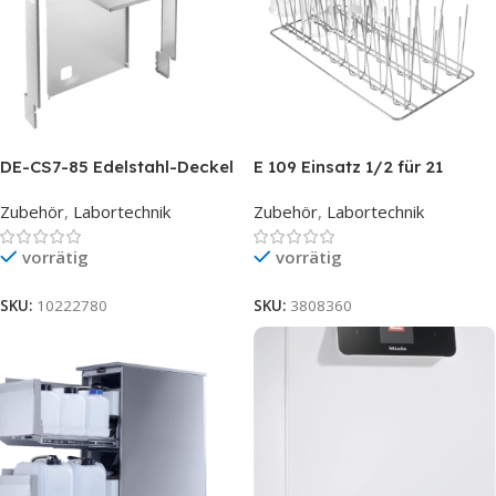
DE-CS7-85 Edelstahl-Deckel
E 109 Einsatz 1/2 für 21
für PG 858X CD
Bechergläser bis 250 ml
Zubehör
,
Labortechnik
Zubehör
,
Labortechnik
vorrätig
vorrätig
SKU:
10222780
SKU:
3808360