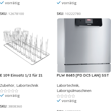
vorrätig
vorrätig
SKU:
12678100
SKU:
10222780
E 109 Einsatz 1/2 für 21
PLW 8683 [PD DC5 LAN] SST
Bechergläser bis 250 ml
Zubehör
,
Labortechnik
Labortechnik
,
Laborspülmaschinen
vorrätig
vorrätig
SKU:
3808360