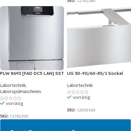
SKU:
12782280
PLW 8693 [FAD DC5 LAN] SST
UG 30-90/60-85/1 Sockel
Labortechnik
,
Labortechnik
Laborspülmaschinen
vorrätig
vorrätig
SKU:
12650160
SKU:
12782350