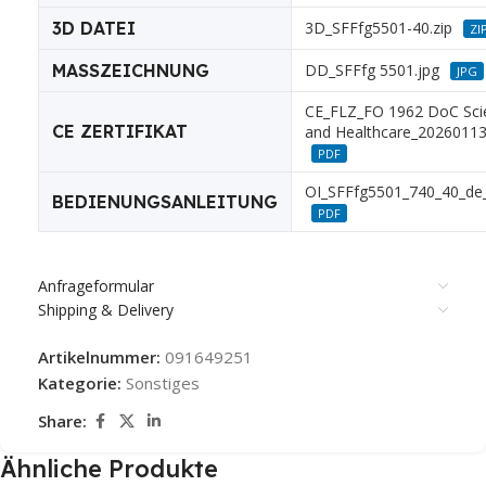
3D DATEI
3D_SFFfg5501-40.zip
ZI
MASSZEICHNUNG
DD_SFFfg 5501.jpg
JPG
CE_FLZ_FO 1962 DoC Scie
CE ZERTIFIKAT
and Healthcare_20260113
PDF
OI_SFFfg5501_740_40_de
BEDIENUNGSANLEITUNG
PDF
Anfrageformular
Shipping & Delivery
Artikelnummer:
091649251
Kategorie:
Sonstiges
Share:
Ähnliche Produkte