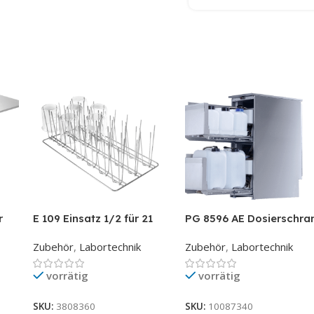
r
E 109 Einsatz 1/2 für 21
PG 8596 AE Dosierschra
Bechergläser bis 250 ml
Zubehör
,
Labortechnik
Zubehör
,
Labortechnik
vorrätig
vorrätig
SKU:
3808360
SKU:
10087340