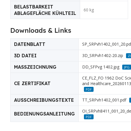
BELASTBARKEIT
60 kg
ABLAGEFLÄCHE KÜHLTEIL
Downloads & Links
DATENBLATT
SP_SRPvh1402_001_20.pd
3D DATEI
3D_SRPvh1402-20.zip
Z
MASSZEICHNUNG
DD_SFPvg 1402.jpg
JPG
CE_FLZ_FO 1962 DoC Scie
CE ZERTIFIKAT
and Healthcare_20260113
PDF
AUSSCHREIBUNGSTEXTE
TT_SRPvh1402_001.pdf
OI_SRPvh8411_001_20_de
BEDIENUNGSANLEITUNG
PDF