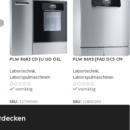
PLW 8683 CD [U GD OIL
PLW 8693 [FAD DC5 CM
CM]
MON LAN] SST
Labortechnik
,
Labortechnik
,
Laborspülmaschinen
Laborspülmaschinen
vorrätig
vorrätig
SKU:
12799590
SKU:
12800290
tdecken