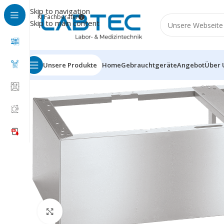
Skip to navigation
KI Fachberater
Skip to main content
Unsere Produkte
Home
Gebrauchtgeräte
Angebot
Über 
Click to enlarge