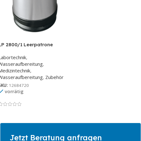
LP 2800/1 Leerpatrone
Labortechnik
,
Wasseraufbereitung
,
Medizintechnik
,
Wasseraufbereitung
,
Zubehör
SKU:
12684720
vorrätig
Jetzt Beratung anfragen