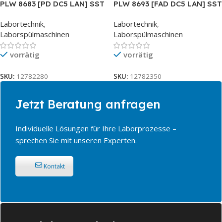
PLW 8683 [PD DC5 LAN] SST
PLW 8693 [FAD DC5 LAN] SST
Labortechnik
,
Labortechnik
,
Laborspülmaschinen
Laborspülmaschinen
vorrätig
vorrätig
SKU:
12782280
SKU:
12782350
Jetzt Beratung anfragen
Individuelle Lösungen für Ihre Laborprozesse –
sprechen Sie mit unseren Experten.
Kontakt