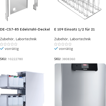
DE-CS7-85 Edelstahl-Deckel
E 109 Einsatz 1/2 für 21
für PG 858X CD
Bechergläser bis 250 ml
Zubehör
,
Labortechnik
Zubehör
,
Labortechnik
vorrätig
vorrätig
SKU:
10222780
SKU:
3808360