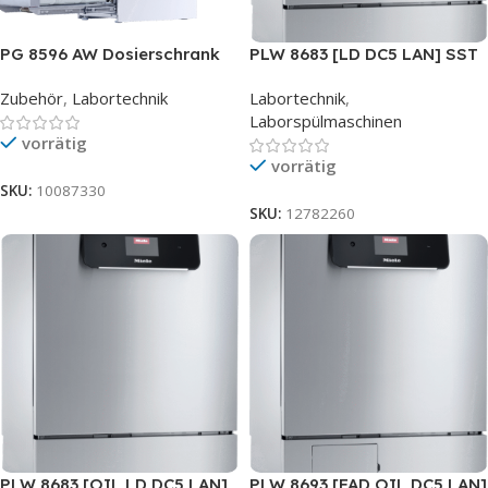
PG 8596 AW Dosierschrank
PLW 8683 [LD DC5 LAN] SST
Zubehör
,
Labortechnik
Labortechnik
,
Laborspülmaschinen
vorrätig
vorrätig
SKU:
10087330
SKU:
12782260
PLW 8683 [OIL LD DC5 LAN]
PLW 8693 [FAD OIL DC5 LAN]