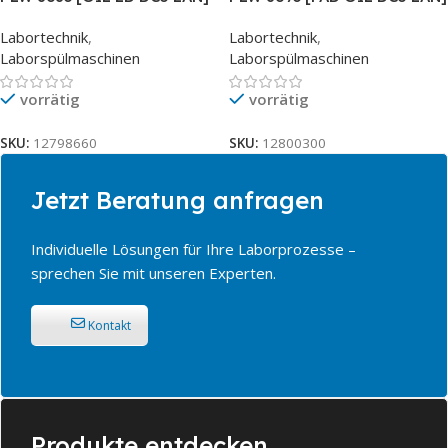
SST
SST
Labortechnik
,
Labortechnik
,
Laborspülmaschinen
Laborspülmaschinen
vorrätig
vorrätig
SKU:
12798660
SKU:
12800300
Jetzt Beratung anfragen
Individuelle Lösungen für Ihre Laborprozesse –
sprechen Sie mit unseren Experten.
Kontakt
Produkte entdecken