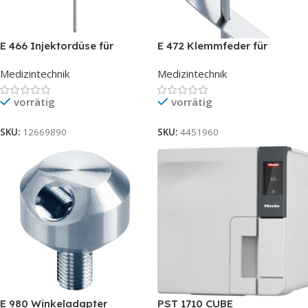
E 466 Injektordüse für
E 472 Klemmfeder für
Atembeutel, 8 x 333 mm
Injektordüse Durchm. 4 mm
Medizintechnik
Medizintechnik
vorrätig
vorrätig
SKU:
12669890
SKU:
4451960
E 980 Winkeladapter
PST 1710 CUBE