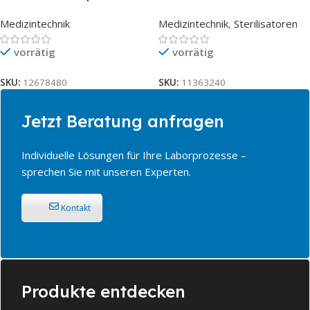
Medizintechnik
Medizintechnik
,
Sterilisatoren
vorrätig
vorrätig
SKU:
12678480
SKU:
11363240
Jetzt Beratung anfragen
Individuelle Lösungen für Ihre Laborprozesse –
sprechen Sie mit unseren Experten.
Kontakt
Produkte entdecken