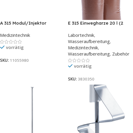
A 315 Modul/Injektor
E 315 Einwegharze 20 l (2
Beutel X 10 l)
Medizintechnik
Labortechnik
,
Wasseraufbereitung
,
vorrätig
Medizintechnik
,
Wasseraufbereitung
,
Zubehör
SKU:
11055980
vorrätig
SKU:
3830350