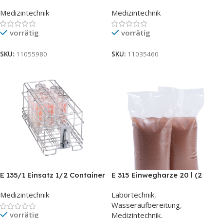
Medizintechnik
Medizintechnik
vorrätig
vorrätig
SKU:
11055980
SKU:
11035460
E 135/1 Einsatz 1/2 Container
E 315 Einwegharze 20 l (2
für 19 Babyflaschen 110 ml
Beutel X 10 l)
Medizintechnik
Labortechnik
,
Wasseraufbereitung
,
vorrätig
Medizintechnik
,