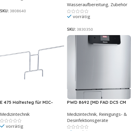
Wasseraufbereitung
,
Zubehör
SKU:
3808640
vorrätig
SKU:
3830350
E 475 Haltesteg für MIC-
PWD 8692 [MD FAD DC5 CM
Einsatz
LAN] SST
Medizintechnik
Medizintechnik
,
Reinigungs- &
Desinfektionsgeräte
vorrätig