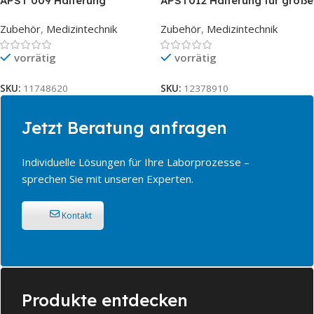
APST 009 Halterung
APST012 Halterung für große
Container – 22l Steri
Zubehör
,
Medizintechnik
Zubehör
,
Medizintechnik
vorrätig
vorrätig
SKU:
11748620
SKU:
12378910
Jetzt Beratung anfragen
Individuelle Lösungen für Ihre Laborprozesse –
sprechen Sie mit unseren Experten.
Kontakt
Produkte entdecken