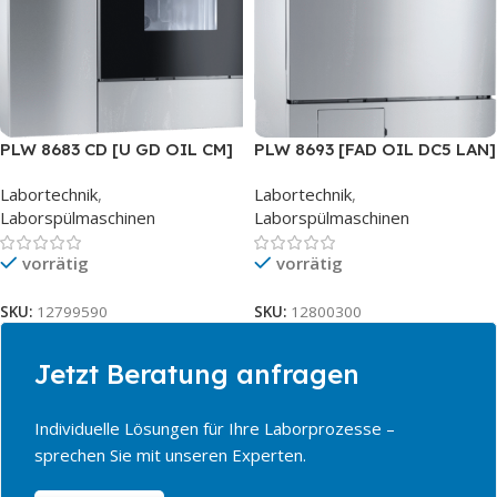
PLW 8683 CD [U GD OIL CM]
PLW 8693 [FAD OIL DC5 LAN]
SST
Labortechnik
,
Labortechnik
,
Laborspülmaschinen
Laborspülmaschinen
vorrätig
vorrätig
SKU:
12799590
SKU:
12800300
Jetzt Beratung anfragen
Individuelle Lösungen für Ihre Laborprozesse –
sprechen Sie mit unseren Experten.