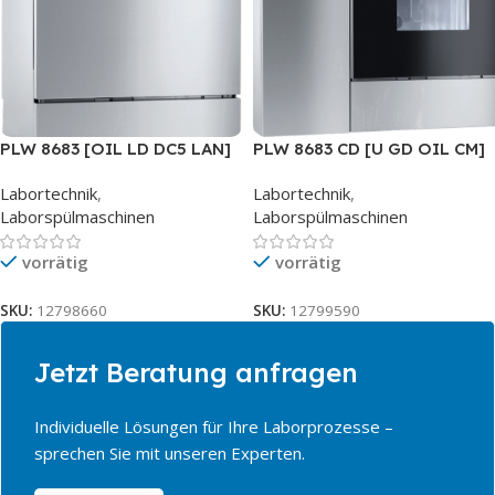
PLW 8683 [OIL LD DC5 LAN]
PLW 8683 CD [U GD OIL CM]
SST
Labortechnik
,
Labortechnik
,
Laborspülmaschinen
Laborspülmaschinen
vorrätig
vorrätig
SKU:
12798660
SKU:
12799590
Jetzt Beratung anfragen
Individuelle Lösungen für Ihre Laborprozesse –
sprechen Sie mit unseren Experten.