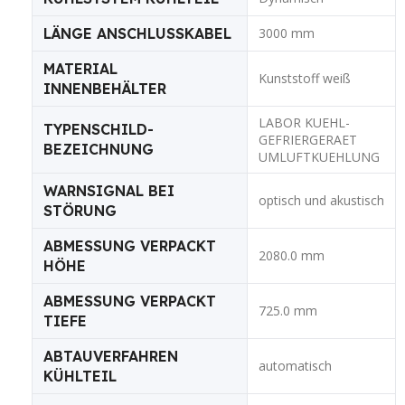
LÄNGE ANSCHLUSSKABEL
3000 mm
MATERIAL
Kunststoff weiß
INNENBEHÄLTER
LABOR KUEHL-
TYPENSCHILD-
GEFRIERGERAET
BEZEICHNUNG
UMLUFTKUEHLUNG
WARNSIGNAL BEI
optisch und akustisch
STÖRUNG
ABMESSUNG VERPACKT
2080.0 mm
HÖHE
ABMESSUNG VERPACKT
725.0 mm
TIEFE
ABTAUVERFAHREN
automatisch
KÜHLTEIL