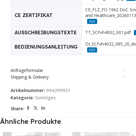
CE_FLZ_FO 1962 DoC Scie
CE ZERTIFIKAT
and Healthcare_20260113
PDF
AUSSCHREIBUNGSTEXTE
TT_SCFvh4002_001.pdf
OI_SCFvh4032_085_20_de
BEDIENUNGSANLEITUNG
PDF
Anfrageformular
Shipping & Delivery
Artikelnummer:
994299951
Kategorie:
Sonstiges
Share:
Ähnliche Produkte