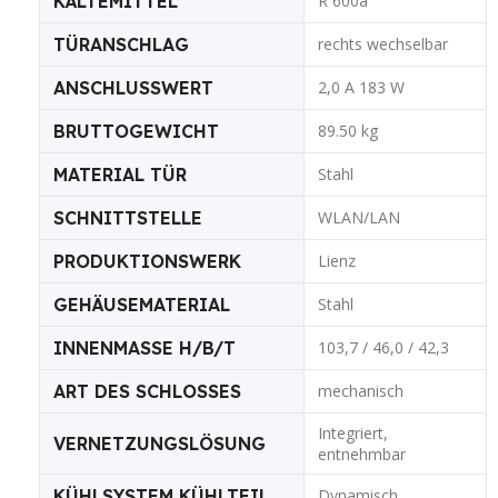
KÄLTEMITTEL
R 600a
TÜRANSCHLAG
rechts wechselbar
ANSCHLUSSWERT
2,0 A 183 W
BRUTTOGEWICHT
89.50 kg
MATERIAL TÜR
Stahl
SCHNITTSTELLE
WLAN/LAN
PRODUKTIONSWERK
Lienz
GEHÄUSEMATERIAL
Stahl
INNENMASSE H/B/T
103,7 / 46,0 / 42,3
ART DES SCHLOSSES
mechanisch
Integriert,
VERNETZUNGSLÖSUNG
entnehmbar
KÜHLSYSTEM KÜHLTEIL
Dynamisch