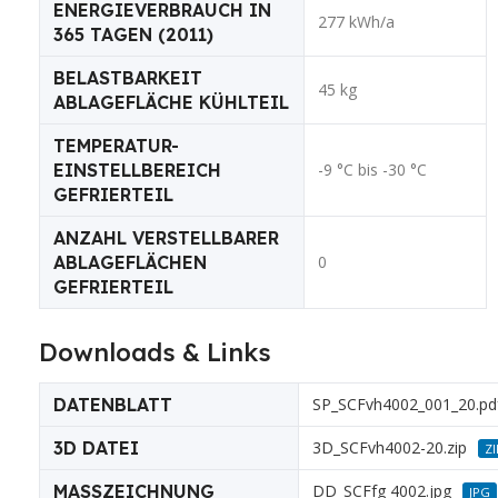
ENERGIEVERBRAUCH IN
277 kWh/a
365 TAGEN (2011)
BELASTBARKEIT
45 kg
ABLAGEFLÄCHE KÜHLTEIL
TEMPERATUR-
EINSTELLBEREICH
-9 °C bis -30 °C
GEFRIERTEIL
ANZAHL VERSTELLBARER
ABLAGEFLÄCHEN
0
GEFRIERTEIL
Downloads & Links
DATENBLATT
SP_SCFvh4002_001_20.pd
3D DATEI
3D_SCFvh4002-20.zip
ZI
MASSZEICHNUNG
DD_SCFfg 4002.jpg
JPG