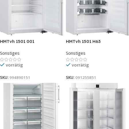
HMTvh 1501 001
HMTvh 1501 H63
Sonstiges
Sonstiges
vorrätig
vorrätig
SKU:
994890151
SKU:
091255851