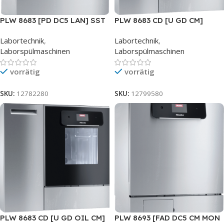
PLW 8683 [PD DC5 LAN] SST
PLW 8683 CD [U GD CM]
Labortechnik
,
Labortechnik
,
Laborspülmaschinen
Laborspülmaschinen
vorrätig
vorrätig
SKU:
12782280
SKU:
12799580
PLW 8683 CD [U GD OIL CM]
PLW 8693 [FAD DC5 CM MON