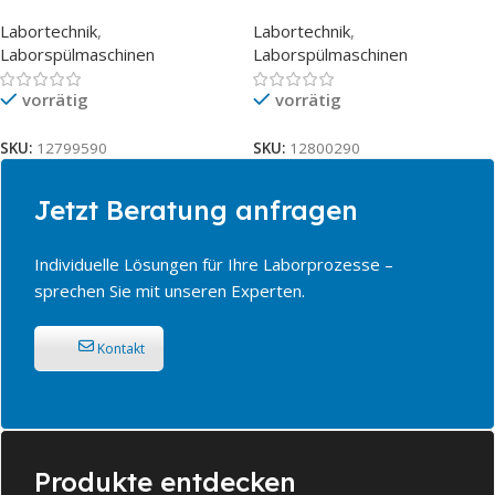
LAN] SST
Labortechnik
,
Labortechnik
,
Laborspülmaschinen
Laborspülmaschinen
vorrätig
vorrätig
SKU:
12799590
SKU:
12800290
Jetzt Beratung anfragen
Individuelle Lösungen für Ihre Laborprozesse –
sprechen Sie mit unseren Experten.
Kontakt
Produkte entdecken