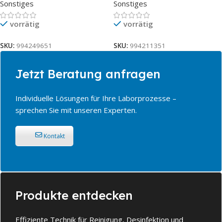
Sonstiges
Sonstiges
vorrätig
vorrätig
SKU:
994249651
SKU:
994211351
Jetzt Beratung anfragen
Individuelle Lösungen für Ihre Laborprozesse –
sprechen Sie mit unseren Experten.
Kontakt
Produkte entdecken
Effiziente Technik für Reinigung, Desinfektion und