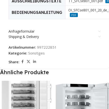
AUSSCHREIBUNGSTEXTE
TT_SFCse801_001.pdf
P
OI_SFCse801_001_20_de_
BEDIENUNGSANLEITUNG
PDF
Anfrageformular
Shipping & Delivery
Artikelnummer:
997222851
Kategorie:
Sonstiges
Share:
Ähnliche Produkte