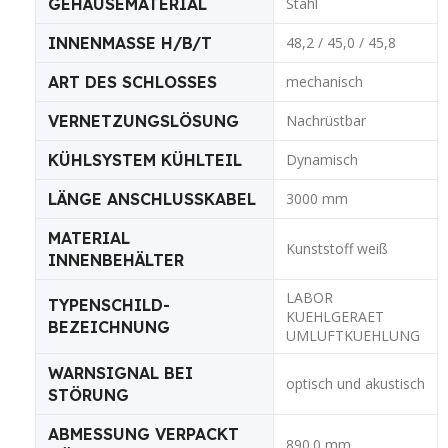
GEHÄUSEMATERIAL
Stahl
INNENMASSE H/B/T
48,2 / 45,0 / 45,8
ART DES SCHLOSSES
mechanisch
VERNETZUNGSLÖSUNG
Nachrüstbar
KÜHLSYSTEM KÜHLTEIL
Dynamisch
LÄNGE ANSCHLUSSKABEL
3000 mm
MATERIAL
Kunststoff weiß
INNENBEHÄLTER
LABOR
TYPENSCHILD-
KUEHLGERAET
BEZEICHNUNG
UMLUFTKUEHLUNG
WARNSIGNAL BEI
optisch und akustisch
STÖRUNG
ABMESSUNG VERPACKT
890.0 mm