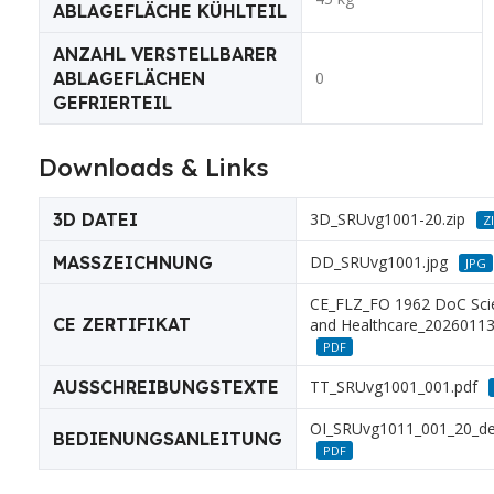
ABLAGEFLÄCHE KÜHLTEIL
ANZAHL VERSTELLBARER
ABLAGEFLÄCHEN
0
GEFRIERTEIL
Downloads & Links
3D DATEI
3D_SRUvg1001-20.zip
Z
MASSZEICHNUNG
DD_SRUvg1001.jpg
JPG
CE_FLZ_FO 1962 DoC Scie
CE ZERTIFIKAT
and Healthcare_20260113
PDF
AUSSCHREIBUNGSTEXTE
TT_SRUvg1001_001.pdf
OI_SRUvg1011_001_20_de
BEDIENUNGSANLEITUNG
PDF