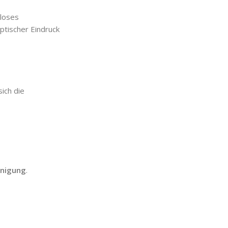
nloses
ptischer Eindruck
ich die
inigung
.