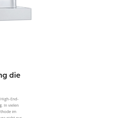
ng die
d High-End-
g
. In vielen
ethode im
ge nicht nur