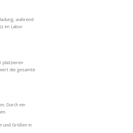
Beladung, während
tz im Labor
r platzieren
miert die gesamte
en. Durch ein
en.
n und Größen in