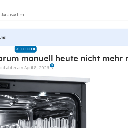
Uns
LABTEC BLOG
arum manuell heute nicht mehr r
0
on
Labtec
am April 8, 2026