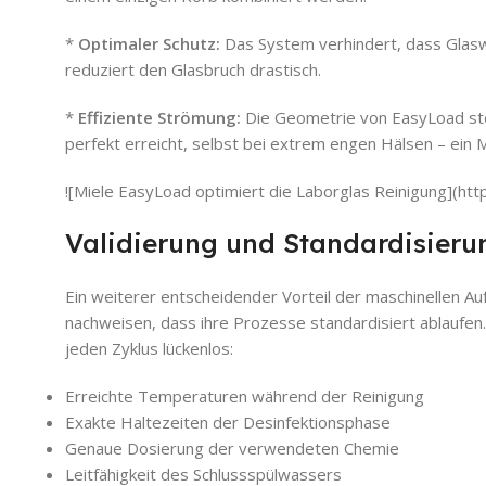
*
Optimaler Schutz:
Das System verhindert, dass Glas
reduziert den Glasbruch drastisch.
*
Effiziente Strömung:
Die Geometrie von EasyLoad stel
perfekt erreicht, selbst bei extrem engen Hälsen – ein M
![Miele EasyLoad optimiert die Laborglas Reinigung](ht
Validierung und Standardisieru
Ein weiterer entscheidender Vorteil der maschinellen Au
nachweisen, dass ihre Prozesse standardisiert ablaufen.
jeden Zyklus lückenlos:
Erreichte Temperaturen während der Reinigung
Exakte Haltezeiten der Desinfektionsphase
Genaue Dosierung der verwendeten Chemie
Leitfähigkeit des Schlussspülwassers