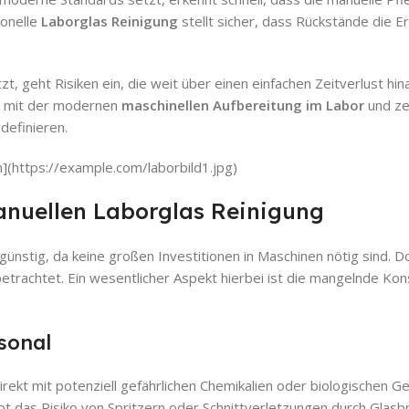
ionelle
Laborglas Reinigung
stellt sicher, dass Rückstände die E
zt, geht Risiken ein, die weit über einen einfachen Zeitverlust hi
ung mit der modernen
maschinellen Aufbereitung im Labor
und ze
definieren.
](https://example.com/laborbild1.jpg)
anuellen Laborglas Reinigung
günstig, da keine großen Investitionen in Maschinen nötig sind. D
trachtet. Ein wesentlicher Aspekt hierbei ist die mangelnde Kons
rsonal
kt mit potenziell gefährlichen Chemikalien oder biologischen Ge
bt das Risiko von Spritzern oder Schnittverletzungen durch Glasb