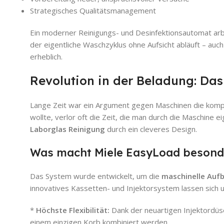
Strategisches Qualitätsmanagement
Ein moderner Reinigungs- und Desinfektionsautomat arbei
der eigentliche Waschzyklus ohne Aufsicht abläuft – auc
erheblich.
Revolution in der Beladung: Da
Lange Zeit war ein Argument gegen Maschinen die kompliz
wollte, verlor oft die Zeit, die man durch die Maschine e
Laborglas Reinigung
durch ein cleveres Design.
Was macht Miele EasyLoad besond
Das System wurde entwickelt, um die
maschinelle Aufb
innovatives Kassetten- und Injektorsystem lassen sich 
*
Höchste Flexibilität:
Dank der neuartigen Injektordü
einem einzigen Korb kombiniert werden.