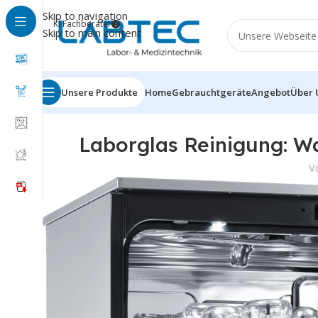
Skip to navigation
KI Fachberater
Skip to main content
Unsere Produkte
Home
Gebrauchtgeräte
Angebot
Über 
Laborglas Reinigung: W
V