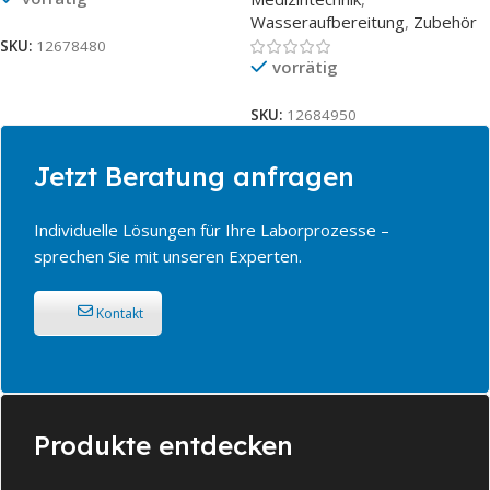
Wasseraufbereitung
,
Zubehör
SKU:
12678480
vorrätig
SKU:
12684950
Jetzt Beratung anfragen
Individuelle Lösungen für Ihre Laborprozesse –
sprechen Sie mit unseren Experten.
Kontakt
Produkte entdecken