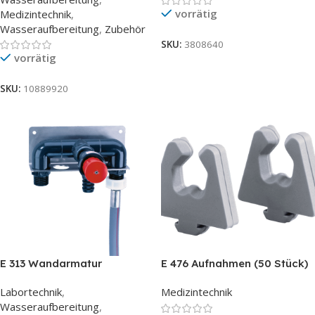
vorrätig
Medizintechnik
,
Wasseraufbereitung
,
Zubehör
SKU:
3808640
vorrätig
SKU:
10889920
E 313 Wandarmatur
E 476 Aufnahmen (50 Stück)
für Micro-Instrumente
Labortechnik
,
Medizintechnik
Wasseraufbereitung
,